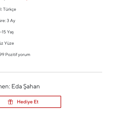
l:
Türkçe
üre:
3 Ay
-15 Yaş
üz Yüze
9 Pozitif yorum
men: Eda Şahan
Hediye Et