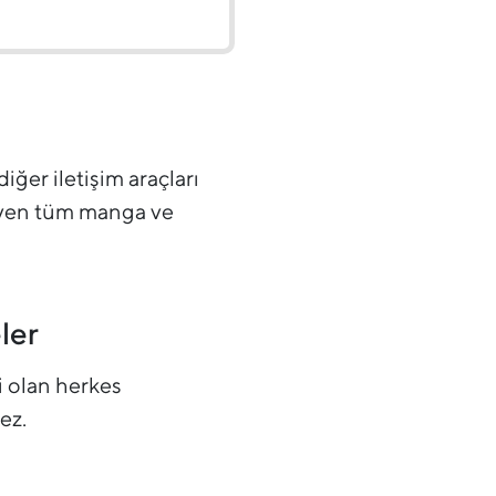
iğer iletişim araçları
teyen tüm manga ve
ler
i olan herkes
ez.