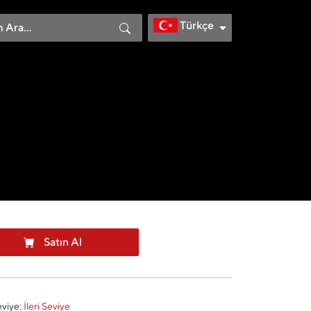
Türkçe
Satın Al
eviye:
İleri Seviye