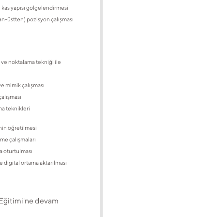
e kas yapısı gölgelendirmesi
an-üstten) pozisyon çalışması
i ve noktalama tekniği ile
ve mimik çalışması
çalışması
a teknikleri
in öğretilmesi
rme çalışmaları
a oturtulması
e digital ortama aktarılması
 Eğitimi'ne devam