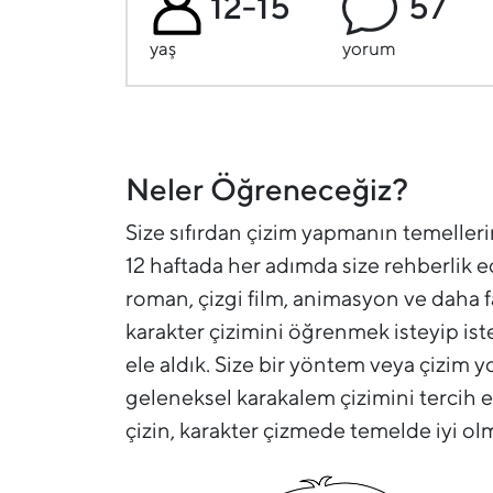
12-15
57
yaş
yorum
Neler Öğreneceğiz?
Size sıfırdan çizim yapmanın temeller
12 haftada her adımda size rehberlik e
roman, çizgi film, animasyon ve daha f
karakter çizimini öğrenmek isteyip iste
ele aldık. Size bir yöntem veya çizim y
geleneksel karakalem çizimini tercih edi
çizin, karakter çizmede temelde iyi ol