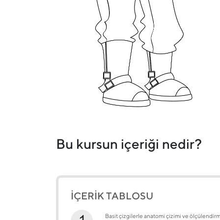
Bu kursun içeriği nedir?
İÇERİK TABLOSU
Basit çizgilerle anatomi çizimi ve ölçülendir