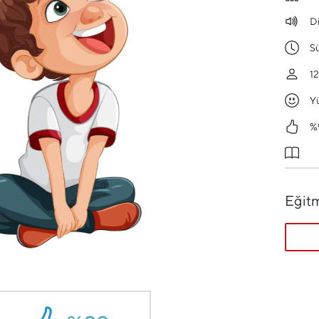
Di
S
12
Y
%9
Eğit