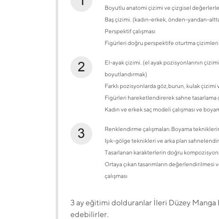
Boyutlu anatomi çizimi ve çizgisel değerlerl
Baş çizimi. (kadın-erkek, önden-yandan-altt
Perspektif çalışması
Figürleri doğru perspektife oturtma çizimleri
El-ayak çizimi. (el ayak pozisyonlarının çizim
boyutlandırmak)
Farklı pozisyonlarda göz,burun, kulak çizimi 
Figürleri hareketlendirerek sahne tasarlama 
Kadın ve erkek saç modeli çalışması ve boyam
Renklendirme çalışmaları.Boyama tekniklerin
Işık-gölge teknikleri ve arka plan sahnelendi
Tasarlanan karakterlerin doğru kompozisyon
Ortaya çıkan tasarımların değerlendirilmesi v
çalışması
3 ay eğitimi dolduranlar İleri Düzey Manga
edebilirler.