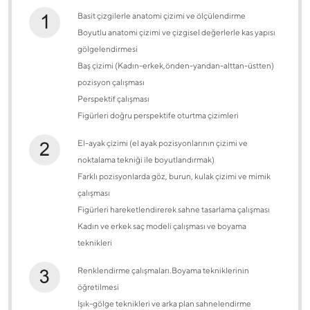
Basit çizgilerle anatomi çizimi ve ölçülendirme
Boyutlu anatomi çizimi ve çizgisel değerlerle kas yapısı
gölgelendirmesi
Baş çizimi (Kadın-erkek,önden-yandan-alttan-üstten)
pozisyon çalışması
Perspektif çalışması
Figürleri doğru perspektife oturtma çizimleri
El-ayak çizimi (el ayak pozisyonlarının çizimi ve
noktalama tekniği ile boyutlandırmak)
Farklı pozisyonlarda göz, burun, kulak çizimi ve mimik
çalışması
Figürleri hareketlendirerek sahne tasarlama çalışması
Kadın ve erkek saç modeli çalışması ve boyama
teknikleri
Renklendirme çalışmaları.Boyama tekniklerinin
öğretilmesi
Işık-gölge teknikleri ve arka plan sahnelendirme